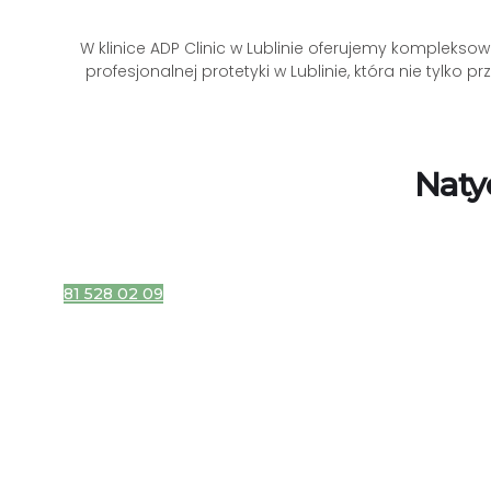
W klinice ADP Clinic w Lublinie oferujemy kompleks
profesjonalnej protetyki w Lublinie, która nie tylk
Naty
81 528 02 09