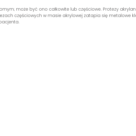
omym; może być ono całkowite lub częściowe. Protezy akrylano
protezach częściowych w masie akrylowej zatapia się metalowe 
pacjenta.