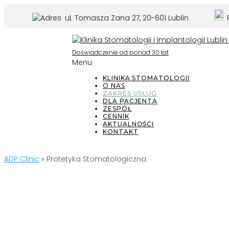
ul. Tomasza Zana 27, 20-601 Lublin
P
Doświadczenie od ponad 30 lat
Menu
KLINIKA STOMATOLOGII
O NAS
ZAKRES USŁUG
DLA PACJENTA
ZESPÓŁ
CENNIK
AKTUALNOŚCI
KONTAKT
ADP Clinic
»
Protetyka Stomatologiczna