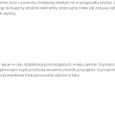
ta oraz z powodu mniejszej estetyki niż w przypadku protez a
ję stosujemy drobne elementy retencyjne, takie jak zasuwy lub 
e wyższy.
się je w celu stabilizacji pozostających w łuku zębów. Szynopr
ozębnowym bądź podczas leczenia chorób przyzębia. Szynopro
na prawidłowe funkcjonowanie zębów w łuku.