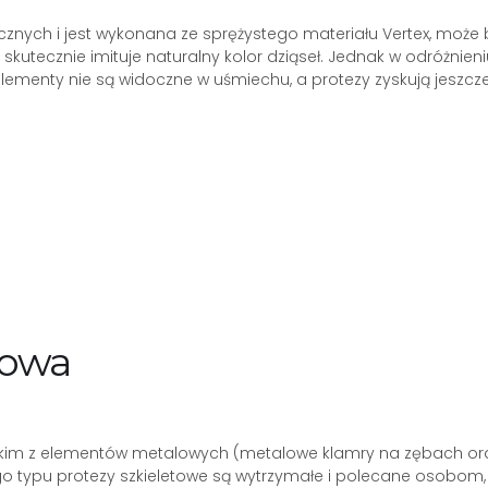
nych i jest wykonana ze sprężystego materiału Vertex, może b
y skutecznie imituje naturalny kolor dziąseł. Jednak w odróżni
lementy nie są widoczne w uśmiechu, a protezy zyskują jeszc
towa
im z elementów metalowych (metalowe klamry na zębach oraz t
o typu protezy szkieletowe są wytrzymałe i polecane osobom,