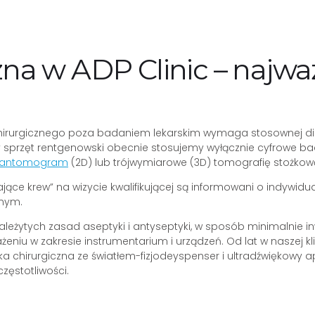
na w ADP Clinic – najwa
rurgicznego poza badaniem lekarskim wymaga stosownej diag
śmy sprzęt rentgenowski obecnie stosujemy wyłącznie cyfrowe 
antomogram
(2D) lub trójwymiarowe (3D) tomografię stożko
edzające krew” na wizycie kwalifikującej są informowani o ind
jnym.
eżytych zasad aseptyki i antyseptyki, w sposób minimalnie inw
u w zakresie instrumentarium i urządzeń. Od lat w naszej kli
chirurgiczna ze światłem-fizjodeyspenser i ultradźwiękowy ap
zęstotliwości.