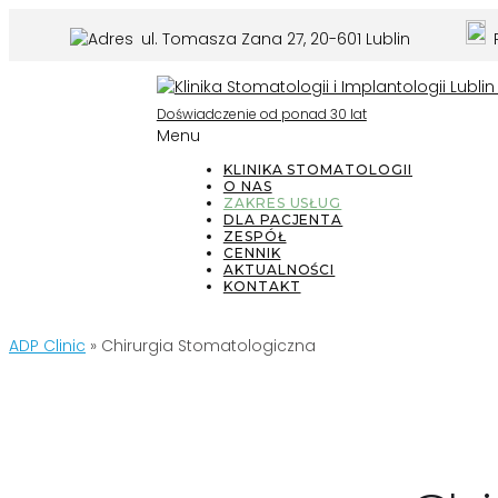
ul. Tomasza Zana 27, 20-601 Lublin
P
Doświadczenie od ponad 30 lat
Menu
KLINIKA STOMATOLOGII
O NAS
ZAKRES USŁUG
DLA PACJENTA
ZESPÓŁ
CENNIK
AKTUALNOŚCI
KONTAKT
ADP Clinic
»
Chirurgia Stomatologiczna