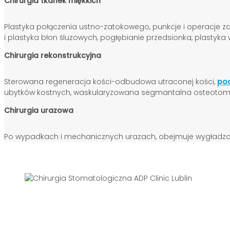
Chirurgia tkanek miękkich
Plastyka połączenia ustno-zatokowego, punkcje i operacje zato
i plastyka błon śluzowych, pogłębianie przedsionka, plastyka
Chirurgia rekonstrukcyjna
Sterowana regeneracja kości-odbudowa utraconej kości,
pod
ubytków kostnych, waskularyzowana segmantalna osteotomi
Chirurgia urazowa
Po wypadkach i mechanicznych urazach, obejmuje wygładzanie