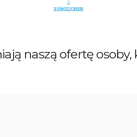
RTG 3D CBCT
ZNIECZULENIE
iają naszą ofertę osoby,