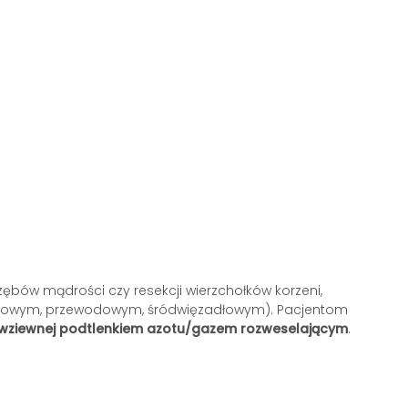
ębów mądrości czy resekcji wierzchołków korzeni,
siękowym, przewodowym, śródwięzadłowym). Pacjentom
 wziewnej podtlenkiem azotu/gazem rozweselającym
.