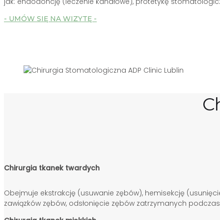
jak: endodoncję (leczenie kanałowe), protetykę stomatologic
- UMÓW SIĘ NA WIZYTĘ -
C
Chirurgia tkanek twardych
Obejmuje ekstrakcję (usuwanie zębów), hemisekcję (usunięcie
zawiązków zębów, odsłonięcie zębów zatrzymanych podczas l