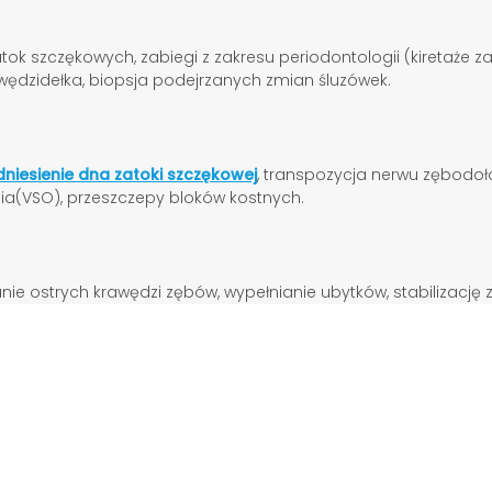
k szczękowych, zabiegi z zakresu periodontologii (kiretaże zam
 wędzidełka, biopsja podejrzanych zmian śluzówek.
niesienie dna zatoki szczękowej
, transpozycja nerwu zębodoł
a(VSO), przeszczepy bloków kostnych.
 ostrych krawędzi zębów, wypełnianie ubytków, stabilizację 