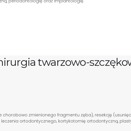
zną, periodontologię oraz implantologię.
hirurgia twarzowo-szczęko
 chorobowo zmienionego fragmentu zęba), resekcję (usunięcie 
eczenia ortodontycznego, kortykotomię ortodontyczną, plast