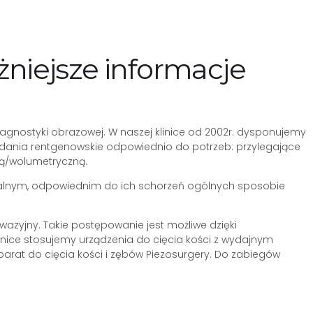
żniejsze informacje
nostyki obrazowej. W naszej klinice od 2002r. dysponujemy
badania rentgenowskie odpowiednio do potrzeb: przylegające
wą/wolumetryczną.
ywidualnym, odpowiednim do ich schorzeń ogólnych sposobie
azyjny. Takie postępowanie jest możliwe dzięki
nice stosujemy urządzenia do cięcia kości z wydajnym
arat do cięcia kości i zębów Piezosurgery. Do zabiegów