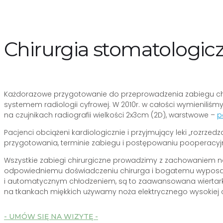
Chirurgia stomatologicz
Każdorazowe przygotowanie do przeprowadzenia zabiegu chi
systemem radiologii cyfrowej. W 2010r. w całości wymienili
na czujnikach radiografii wielkości 2x3cm (2D), warstwowe –
p
Pacjenci obciążeni kardiologicznie i przyjmujący leki „rozrz
przygotowania, terminie zabiegu i postępowaniu pooperacy
Wszystkie zabiegi chirurgiczne prowadzimy z zachowaniem nal
odpowiedniemu doświadczeniu chirurga i bogatemu wyposażeni
i automatycznym chłodzeniem, są to zaawansowana wiertarka 
na tkankach miękkich używamy noża elektrycznego wysokiej c
- UMÓW SIĘ NA WIZYTĘ -