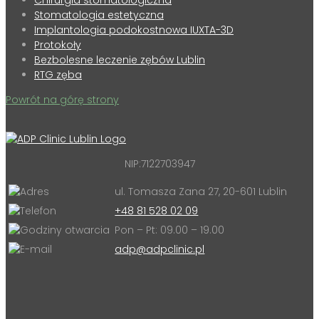
Chirurgia stomatologiczna
Stomatologia estetyczna
Implantologia podokostnowa IUXTA-3D
Protokoły
Bezbolesne leczenie zębów Lublin
RTG zęba
Powrót na górę strony
NIP:7122703947
ul. Tomasza Zana 27, 20-601 Lublin
+48 81 528 02 09
Pon – Pt: 09.00 – 19.00
adp@adpclinic.pl