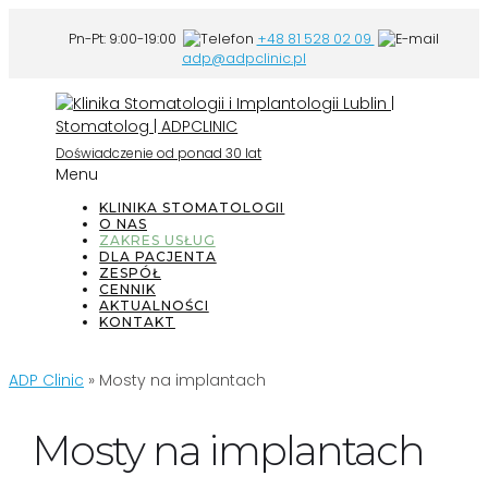
Pn-Pt: 9:00-19:00
+48 81 528 02 09
adp@adpclinic.pl
Doświadczenie od ponad 30 lat
Menu
KLINIKA STOMATOLOGII
O NAS
ZAKRES USŁUG
DLA PACJENTA
ZESPÓŁ
CENNIK
AKTUALNOŚCI
KONTAKT
ADP Clinic
»
Mosty na implantach
Mosty na implantach