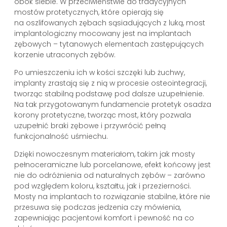
obok siebie. W przeciwieństwie do tradycyjnych
mostów protetycznych, które opierają się
na oszlifowanych zębach sąsiadujących z luką, most
implantologiczny mocowany jest na implantach
zębowych – tytanowych elementach zastępujących
korzenie utraconych zębów.
Po umieszczeniu ich w kości szczęki lub żuchwy,
implanty zrastają się z nią w procesie osteointegracji,
tworząc stabilną podstawę pod dalsze uzupełnienie.
Na tak przygotowanym fundamencie protetyk osadza
korony protetyczne, tworząc most, który pozwala
uzupełnić braki zębowe i przywrócić pełną
funkcjonalność uśmiechu.
Dzięki nowoczesnym materiałom, takim jak mosty
pełnoceramiczne lub porcelanowe, efekt końcowy jest
nie do odróżnienia od naturalnych zębów – zarówno
pod względem koloru, kształtu, jak i przezierności.
Mosty na implantach to rozwiązanie stabilne, które nie
przesuwa się podczas jedzenia czy mówienia,
zapewniając pacjentowi komfort i pewność na co