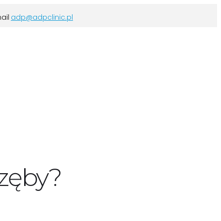
adp@adpclinic.pl
 zęby?