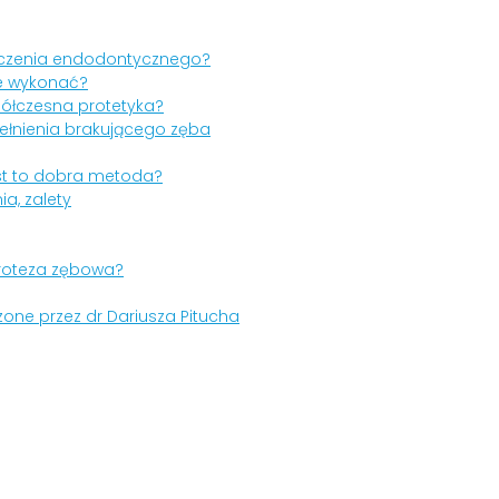
 leczenia endodontycznego?
 je wykonać?
półczesna protetyka?
łnienia brakującego zęba
st to dobra metoda?
a, zalety
proteza zębowa?
zone przez dr Dariusza Pitucha