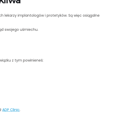
kliwa
ych lekarzy implantologów i protetyków. Są więc osiągalne
ląd swojego uśmiechu.
wiązku z tym powinieneś:
dź
ADP Clinic
.