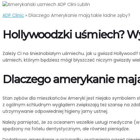
ADP Clinic
»
Dlaczego Amerykanie mają takie ładne zęby?
Hollywoodzki uśmiech? Wyb
Zależy Ci na śnieżnobiałym uśmiechu. jak u gwiazd Hollywood?
uśmiech, którym będziesz mógł błyszczeć niczym gwiazdy wielki
Dlaczego amerykanie mają
Stan zębów dla mieszkańców Ameryki jest niejako symbolem sta
z ogólnym schludnym wyglądem zwiększają też szansę na zdoby
utrzymywanie odpowiedniej higieny jamy ustnej.
Należy pamiętać, że za oceanem wszelkie usługi medyczne (w t
spędzony na fotelu dentystycznym, ale również pieniądze.
Dodatkowo amerykanie w przypadku wystąpienia nawet niewielki