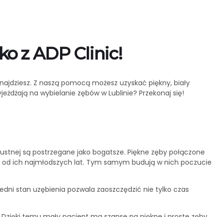
o z ADP Clinic!
najdziesz. Z naszą pomocą możesz uzyskać piękny, biały
żdżają na wybielanie zębów w Lublinie? Przekonaj się!
ustnej są postrzegane jako bogatsze. Piękne zęby połączone
uż od ich najmłodszych lat. Tym samym budują w nich poczucie
dni stan uzębienia pozwala zaoszczędzić nie tylko czas
Dzięki temu mały pacjent ma szanse na piękne i proste zęby.