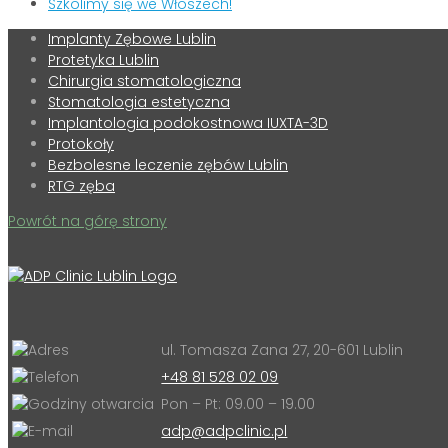
Szkolimy się we Włoszech!
Implanty Zębowe Lublin
Protetyka Lublin
Chirurgia stomatologiczna
Stomatologia estetyczna
Implantologia podokostnowa IUXTA-3D
Protokoły
Bezbolesne leczenie zębów Lublin
RTG zęba
Powrót na górę strony
ul. Tomasza Zana 27, 20-601 Lublin
+48 81 528 02 09
Pon – Pt: 09.00 – 19.00
adp@adpclinic.pl