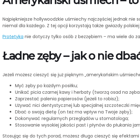
Amerykański uśmiech – to 
Najpiękniejsze hollywoodzkie uśmiechy najczęściej jednak nie s
niemal dla każdego. Z tej opcji korzystają także gwiazdy polskiej t
Protetyka
nie dotyczy tylko osób z bezzębiem – ma wiele do z
Ładne zęby – jak o nie dba
Jeżeli możesz cieszyć się już pięknym „amerykańskim uśmiechem
Myć zęby po każdym posiłku;
Unikać picia czarnej kawy i herbaty (tworzą osad na zęba
Zaprzestać palenia papierosów (jeżeli to robisz);
Używać nici dentystycznej lub specjalnej szczoteczki mię
Dbać o swoją dietę (on też ma wpływ na Twoje zęby);
Dokonywać regularnych przeglądów u stomatologa;
Stosowanie wysokiej jakości past i płynów do płukania jam
Stosując się do tych porad, możesz długo cieszyć się efektami w