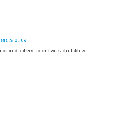
.
81 528 02 09
żności od potrzeb i oczekiwanych efektów.