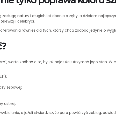
nie tylko poprawa koloru sz
ą zasługą natury i długich lat dbania o zęby, a dziełem najlepsz
elewizji i celebryci.
aoferowania również dla tych, którzy chcą zadbać jedynie o wyg
ć?
”, warto zadbać o to, by jak najdłużej utrzymać jego stan. W z
ch);
dzy zębowej;
y ustnej.
ybielania, a jeżeli stwierdzisz, że pora powtórzyć zabieg, odwie