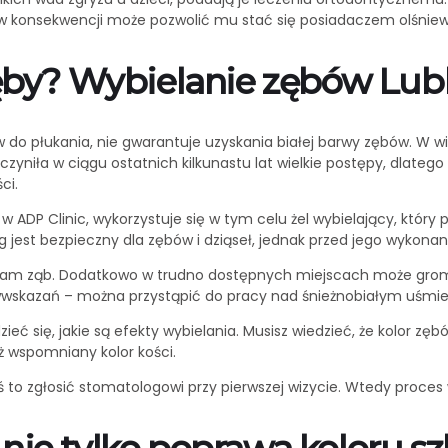
o w konsekwencji może pozwolić mu stać się posiadaczem olśni
ęby? Wybielanie zębów Lubl
 do płukania, nie gwarantuje uzyskania białej barwy zębów. W 
niła w ciągu ostatnich kilkunastu lat wielkie postępy, dlatego 
ci.
w ADP Clinic, wykorzystuje się w tym celu żel wybielający, któr
jest bezpieczny dla zębów i dziąseł, jednak przed jego wykonan
zaś sam ząb. Dodatkowo w trudno dostępnych miejscach może gro
eciwwskazań – można przystąpić do pracy nad śnieżnobiałym uśm
zieć się, jakie są efekty wybielania. Musisz wiedzieć, że kolor
ż wspomniany kolor kości.
ś to zgłosić stomatologowi przy pierwszej wizycie. Wtedy proce