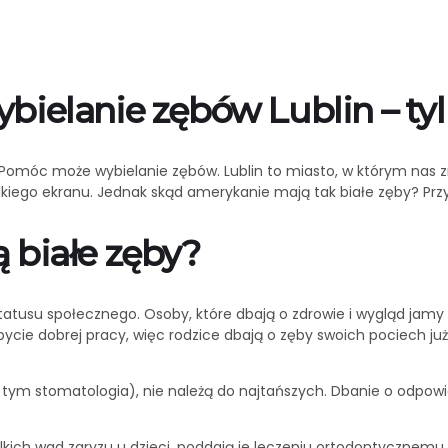
ielanie zębów Lublin – tylk
 Pomóc może wybielanie zębów. Lublin to miasto, w którym nas z
ego ekranu. Jednak skąd amerykanie mają tak białe zęby? Przyje
 białe zęby?
tusu społecznego. Osoby, które dbają o zdrowie i wygląd jamy 
cie dobrej pracy, więc rodzice dbają o zęby swoich pociech j
ym stomatologia), nie należą do najtańszych. Dbanie o odpowie
ch wad zgryzu u dzieci, poddają je leczeniu ortodontycznemu. 