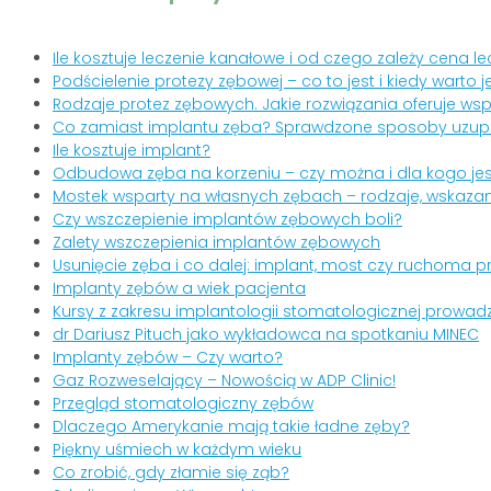
Ile kosztuje leczenie kanałowe i od czego zależy cena
Podścielenie protezy zębowej – co to jest i kiedy warto
Rodzaje protez zębowych. Jakie rozwiązania oferuje ws
Co zamiast implantu zęba? Sprawdzone sposoby uzupe
Ile kosztuje implant?
Odbudowa zęba na korzeniu – czy można i dla kogo je
Mostek wsparty na własnych zębach – rodzaje, wskazani
Czy wszczepienie implantów zębowych boli?
Zalety wszczepienia implantów zębowych
Usunięcie zęba i co dalej: implant, most czy ruchoma 
Implanty zębów a wiek pacjenta
Kursy z zakresu implantologii stomatologicznej prowad
dr Dariusz Pituch jako wykładowca na spotkaniu MINEC
Implanty zębów – Czy warto?
Gaz Rozweselający – Nowością w ADP Clinic!
Przegląd stomatologiczny zębów
Dlaczego Amerykanie mają takie ładne zęby?
Piękny uśmiech w każdym wieku
Co zrobić, gdy złamie się ząb?