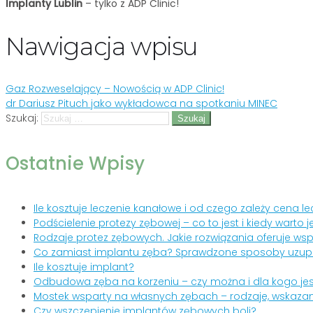
Implanty Lublin
– tylko z ADP Clinic!
Nawigacja wpisu
Gaz Rozweselający – Nowością w ADP Clinic!
dr Dariusz Pituch jako wykładowca na spotkaniu MINEC
Szukaj:
Ostatnie Wpisy
Ile kosztuje leczenie kanałowe i od czego zależy cena
Podścielenie protezy zębowej – co to jest i kiedy warto
Rodzaje protez zębowych. Jakie rozwiązania oferuje ws
Co zamiast implantu zęba? Sprawdzone sposoby uzupe
Ile kosztuje implant?
Odbudowa zęba na korzeniu – czy można i dla kogo je
Mostek wsparty na własnych zębach – rodzaje, wskazani
Czy wszczepienie implantów zębowych boli?