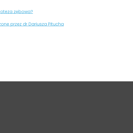
proteza zębowa?
zone przez dr Dariusza Pitucha