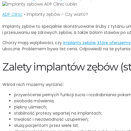
ADP Clinic
»
Implanty zębów – Czy warto?
Implanty zębów to specjalnie skonstruowane śruby z tytanu um
i przesuwaniu się zdrowych zębów, a także bólom stawów po u
Chorzy mają wątpliwości, czy
implanty zębów, które oferujemy 
uboczne. Problemem bywa też cena. Odpowiedź na te pytania j
Zalety implantów zębów (s
Wśród nich możemy wyróżnić:
przywrócenie pełnych funkcji żucia i rozdrabniania pokar
swoboda mówienia;
piękny uśmiech;
stabilność protezy wspartej na implantach;
trwałość i niezawodność uzupełnień;
służą pacjentom przez wiele lat;