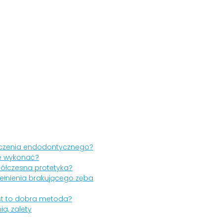
 leczenia endodontycznego?
 je wykonać?
półczesna protetyka?
łnienia brakującego zęba
st to dobra metoda?
a, zalety