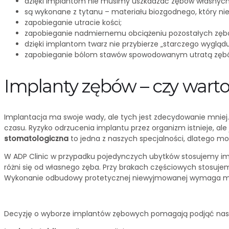
dzięki implantom nie musimy uszkadzać zębów własnych
są wykonane z tytanu – materiału biozgodnego, który nie 
zapobieganie utracie kości;
zapobieganie nadmiernemu obciążeniu pozostałych zębów, 
dzięki implantom twarz nie przybierze „starczego wyglądu
zapobieganie bólom stawów spowodowanym utratą zęb
Implanty zębów – czy wart
Implantacja ma swoje wady, ale tych jest zdecydowanie mniej.
czasu. Ryzyko odrzucenia implantu przez organizm istnieje, al
stomatologiczna
to jedna z naszych specjalności, dlatego m
W ADP Clinic w przypadku pojedynczych ubytków stosujemy imp
różni się od własnego zęba. Przy brakach częściowych stosuj
Wykonanie odbudowy protetycznej niewyjmowanej wymaga m
Decyzję o wyborze implantów zębowych pomagają podjąć nasi s