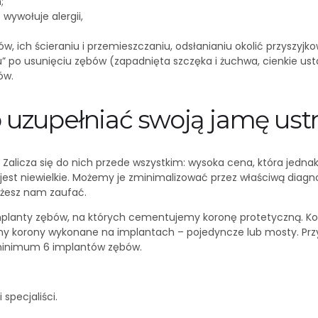
;
wywołuje alergii,
ich ścieraniu i przemieszczaniu, odsłanianiu okolić przyszyjk
” po usunięciu zębów (zapadnięta szczęka i żuchwa, cienkie usta,
ów.
o uzupełniać swoją jamę ust
 Zalicza się do nich przede wszystkim: wysoka cena, która jedna
e jest niewielkie. Możemy je zminimalizować przez właściwą diag
ożesz nam zaufać.
lanty zębów, na których cementujemy koronę protetyczną. Koro
emy korony wykonane na implantach – pojedyncze lub mosty. Prz
inimum 6 implantów zębów.
pecjaliści.