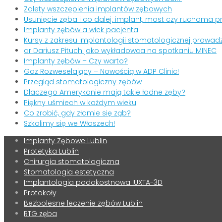
Zalety wszczepienia implantów zębowych
Usunięcie zęba i co dalej: implant, most czy ruchoma 
Implanty zębów a wiek pacjenta
Kursy z zakresu implantologii stomatologicznej prowad
dr Dariusz Pituch jako wykładowca na spotkaniu MINEC
Implanty zębów – Czy warto?
Gaz Rozweselający – Nowością w ADP Clinic!
Przegląd stomatologiczny zębów
Dlaczego Amerykanie mają takie ładne zęby?
Piękny uśmiech w każdym wieku
Co zrobić, gdy złamie się ząb?
Szkolimy się we Włoszech!
Implanty Zębowe Lublin
Protetyka Lublin
Chirurgia stomatologiczna
Stomatologia estetyczna
Implantologia podokostnowa IUXTA-3D
Protokoły
Bezbolesne leczenie zębów Lublin
RTG zęba