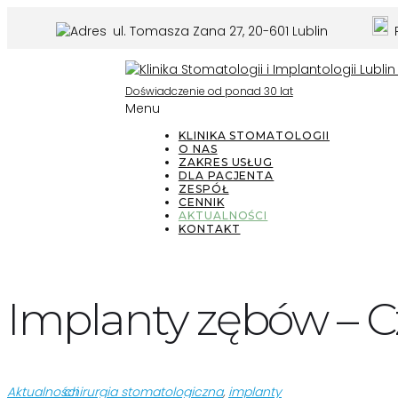
ul. Tomasza Zana 27, 20-601 Lublin
P
Doświadczenie od ponad 30 lat
Menu
KLINIKA STOMATOLOGII
O NAS
ZAKRES USŁUG
DLA PACJENTA
ZESPÓŁ
CENNIK
AKTUALNOŚCI
KONTAKT
Implanty zębów – C
Aktualności
chirurgia stomatologiczna
,
implanty